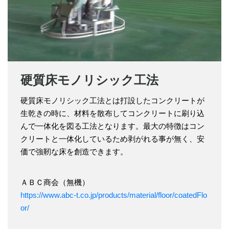
硬質床モノリシック工法
硬質床モノリシック工法とは打設したコンクリートが
生乾きの時に、材料を散布してコンクリートに刷り込
んで一体化を図る工法となります。最大の特徴はコン
クリートと一体化しているため剥がれる事が無く、安
価で強靭な床を創造できます。
ＡＢＣ商会（無機）
https://www.abc-t.co.jp/products/material/floor/coatedFlo
or/